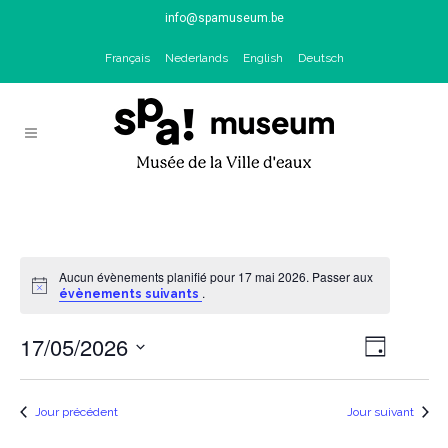
info@spamuseum.be
Français
Nederlands
English
Deutsch
Aucun évènements planifié pour 17 mai 2026. Passer aux
Notice
.
évènements suivants
17/05/2026
Naviga
NAV
Jour
de
Sélectionnez
PAR
vues
une
Jour précédent
Jour suivant
Évène
date.