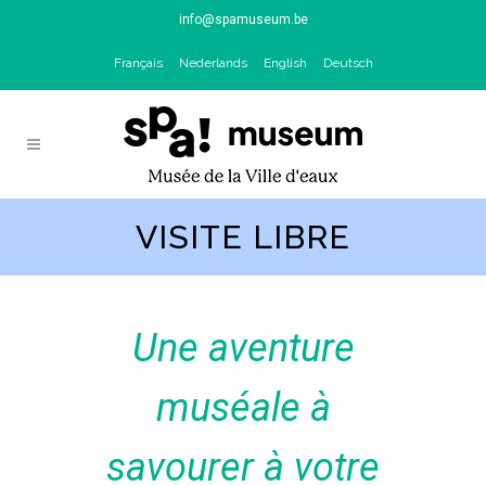
info@spamuseum.be
Français
Nederlands
English
Deutsch
VISITE LIBRE
Une aventure
muséale à
savourer à votre