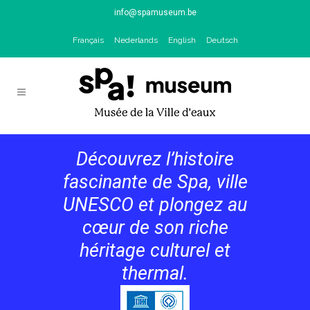
info@spamuseum.be
Français
Nederlands
English
Deutsch
Découvrez l’histoire
fascinante de Spa, ville
UNESCO et plongez au
cœur de son riche
héritage culturel et
thermal.