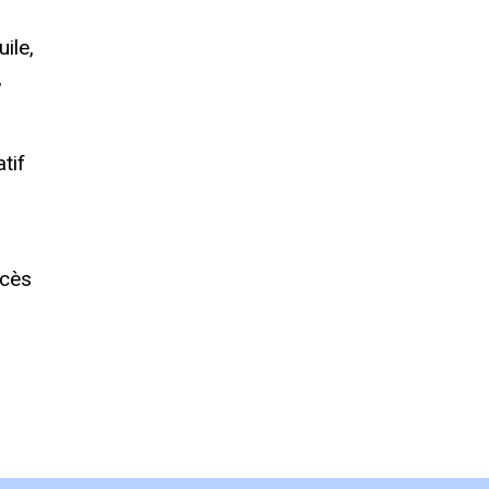
ile,
,
tif
ccès