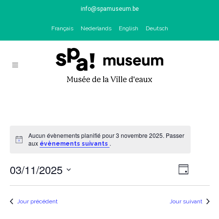
info@spamuseum.be
Français
Nederlands
English
Deutsch
Aucun évènements planifié pour 3 novembre 2025. Passer
Notice
aux
.
évènements suivants
03/11/2025
Naviga
NAV
Jour
de
Sélectionnez
PAR
vues
une
Jour précédent
Jour suivant
Évène
date.