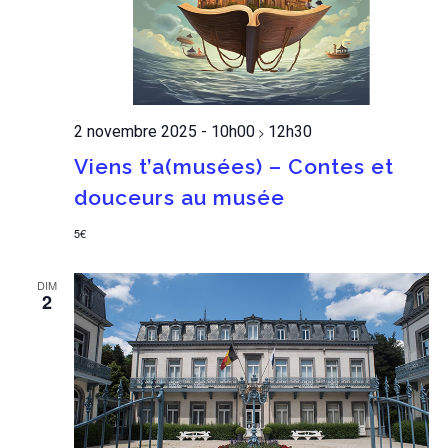
2 novembre 2025 - 10h00
12h30
>
Viens t’a(musées) – Contes et
douceurs au musée
5€
DIM
2