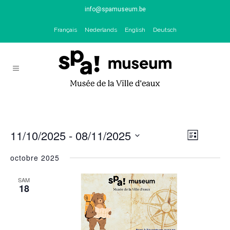
info@spamuseum.be
Français
Nederlands
English
Deutsch
11/10/2025
 - 
08/11/2025
Naviga
NAV
Liste
de
Sélectionnez
octobre 2025
PAR
vues
une
Évène
date.
SAM
CON
18