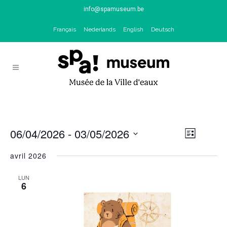
info@spamuseum.be
Français
Nederlands
English
Deutsch
06/04/2026
 - 
03/05/2026
Naviga
NAV
Liste
de
Sélectionnez
avril 2026
PAR
vues
une
Évène
date.
LUN
CON
6